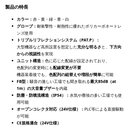
製品の特長
カラー：
赤・黄・緑・青・白
グローブ：
耐衝撃性・耐熱性に優れたポリカーボネートレ
ンズ使用
トリプルリフレクションシステム（PAT.P）：
大型機器など高所設置を想定した
充分な明るさ
と、
下方向
からの視認性
を実現
ユニット構造：
色に応じた配線が設定されており、
色配列の変更時にも
配線変更が不要
機器装着後でも、
色配列の組替えや増段が簡単
に可能
FB型：
騒音の激しい工場でも聞き取れる
最大85dB（at
1m）の大音量ブザー
を内蔵
防塵・防噴流構造（IP54）：
水気や塵埃の多い工場でも使
用可能
オープンコレクタ対応（24V仕様）：
PLC等による直接駆動
が可能
CE規格適合（24V仕様）