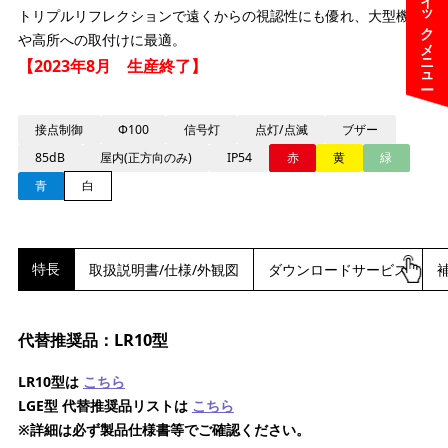
クイックメニュー
トリプルリフレクションで遠くからの視認性にも優れ、大型機器
や高所への取付けに最適。
【2023年8月 生産終了】
接点制御
Φ100
信号灯
点灯/点滅
ブザー
85dB
屋内(正方向のみ)
IP54
赤
黄
緑
青
白
特長
取扱説明書/仕様/外観図
ダウンロードサービス
代替推奨品：LR10型
LR10型は
こちら
LGE型 代替推奨品リストは
こちら
※詳細は必ず製品仕様書等でご確認ください。