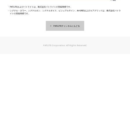
・PATLITEおよびパトライトは、株式会社パトライトの登録商標です。
・シグナル・タワー、シグナルホン、シグナルボイス、ビジュアルサイン、AirGRIDおよびエアグリッドは、株式会社パトラ
イトの登録商標です。
PATLITEチャンネルにもどる
PATLITE Corporation. All Rights Reserved.