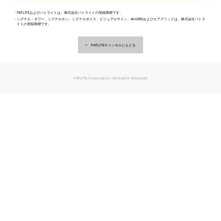
・PATLITEおよびパトライトは、株式会社パトライトの登録商標です。
・シグナル・タワー、シグナルホン、シグナルボイス、ビジュアルサイン、AirGRIDおよびエアグリッドは、株式会社パトラ
イトの登録商標です。
PATLITEチャンネルにもどる
PATLITE Corporation. All Rights Reserved.