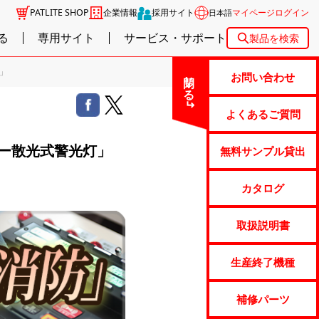
PATLITE SHOP
企業情報
採用サイト
マイページログイン
日本語
る
専用サイト
サービス・サポート
製品を検索
」
閉じる
お問い合わせ
よくあるご質問
ー散光式警光灯」
無料サンプル貸出
カタログ
取扱説明書
生産終了機種
補修パーツ