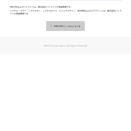
・PATLITEおよびパトライトは、株式会社パトライトの登録商標です。
・シグナル・タワー、シグナルホン、シグナルボイス、ビジュアルサイン、AirGRIDおよびエアグリッドは、株式会社パトラ
イトの登録商標です。
PATLITEチャンネルにもどる
PATLITE Corporation. All Rights Reserved.