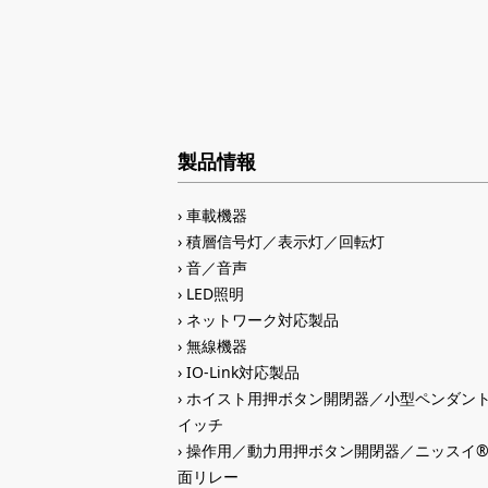
製品情報
車載機器
積層信号灯／表示灯／回転灯
音／音声
LED照明
ネットワーク対応製品
無線機器
IO-Link対応製品
ホイスト用押ボタン開閉器／小型ペンダン
イッチ
操作用／動力用押ボタン開閉器／ニッスイ
面リレー