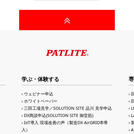
学ぶ・体験する
専
ウェビナー申込
ホワイトペーパー
三田工場見学／SOLUTION SITE 品川 見学申込
DX商談申込(SOLUTION SITE 御堂筋)
IoT導入 現場改善の声（製造DX AirGRID®導
入）
A