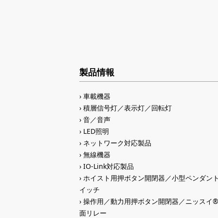
製品情報
車載機器
積層信号灯／表示灯／回転灯
音／音声
LED照明
ネットワーク対応製品
無線機器
IO-Link対応製品
ホイスト用押ボタン開閉器／小型ペンダン
イッチ
操作用／動力用押ボタン開閉器／ニッスイ
面リレー