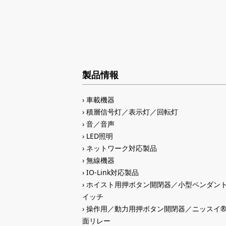
製品情報
車載機器
積層信号灯／表示灯／回転灯
音／音声
LED照明
ネットワーク対応製品
無線機器
IO-Link対応製品
ホイスト用押ボタン開閉器／小型ペンダン
イッチ
操作用／動力用押ボタン開閉器／ニッスイ
面リレー