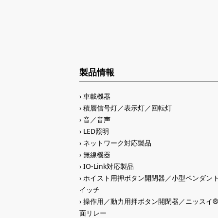
製品情報
車載機器
積層信号灯／表示灯／回転灯
音／音声
LED照明
ネットワーク対応製品
無線機器
IO-Link対応製品
ホイスト用押ボタン開閉器／小型ペンダン
イッチ
操作用／動力用押ボタン開閉器／ニッスイ
面リレー