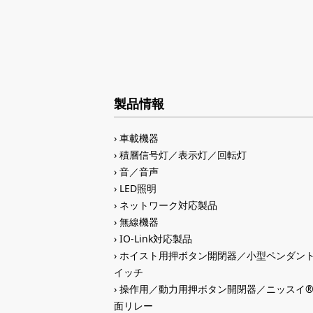
製品情報
車載機器
積層信号灯／表示灯／回転灯
音／音声
LED照明
ネットワーク対応製品
無線機器
IO-Link対応製品
ホイスト用押ボタン開閉器／小型ペンダン
イッチ
操作用／動力用押ボタン開閉器／ニッスイ
面リレー