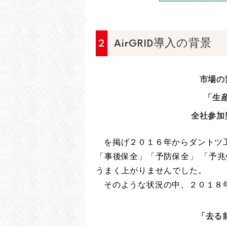
2
AirGRID導入の背景
市場の
「生
全社参加
を掲げ２０１６年からダントツ
「事後保全」「予防保全」 「予
うまく上がりませんでした。
そのような状況の中、２０１８
「去る