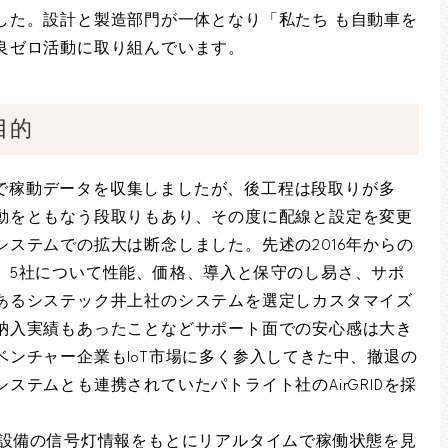
した。設計と製造部門が一体となり「私たち も自動車を
良ゼロ活動に取り組んでいます。
目的
で稼動データを収集しましたが、後工程は段取りが多
動をともなう段取りもあり、その度に配線と設定を変更
ステムでの拡大は断念しました。先述の2016年からの
、5社について性能、価格、導入と保守のし易さ、サポ
あるシステック井上社のシステムを選定しカスタマイズ
納入実績もあったことなどサポート面での安心感は大き
ンチャー企業もIoT市場に多く参入してきた中、撤退の
ステムとも連携されていたパトライト社のAirGRIDを採
、設備の信号灯情報をもとにリアルタイムで稼働状態を見