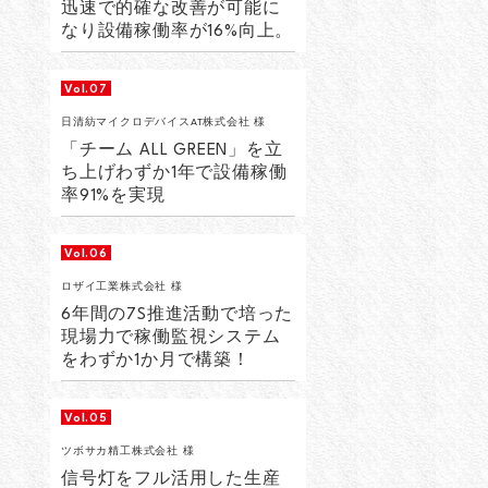
迅速で的確な改善が可能に
なり設備稼働率が16%向上。
Vol.07
日清紡マイクロデバイスAT株式会社 様
「チーム ALL GREEN」を立
ち上げわずか1年で設備稼働
率91%を実現
Vol.06
ロザイ工業株式会社 様
6年間の7S推進活動で培った
現場力で稼働監視システム
をわずか1か月で構築！
Vol.05
ツボサカ精工株式会社 様
信号灯をフル活用した生産