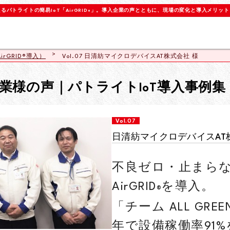
パトライトの簡易IoT「AirGRID
」。導入企業の声とともに、現場の変化と導入メリット
®
irGRID®導入）
Vol.07 日清紡マイクロデバイスAT株式会社 様
業様の声｜パトライトIoT導入事例集
Vol.07
日清紡マイクロデバイスAT
不良ゼロ・止まら
AirGRID
を導入。
®
「チーム ALL GR
年で設備稼働率91