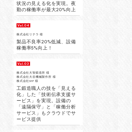
状況の見える化を実現。夜
勤の稼働率が最大20%向上
Vol.04
株式会社リテラ 様
製品不良率20%低減、設備
稼働率5%向上！
Vol.03
株式会社大智鍛造所 様
株式会社大谷機械製作所 様
株式会社SHF 様
工鍛造職人の技を「見える
化」した「技術伝承支援サ
ービス」を実現。設備の
「遠隔保守」と「稼働分析
サービス」もクラウドでサ
ービス提供