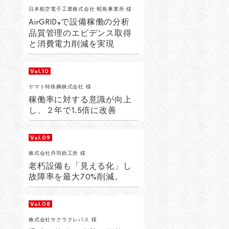
日本航空電子工業株式会社 昭島事業所 様
AirGRID
で設備稼働の分析
®
品質管理のエビデンス取得
と消費電力削減を実現
Vol.10
ヤマト特殊鋼株式会社 様
稼働率に対する意識が向上
し、２年で1.5倍に改善
Vol.09
株式会社丹羽鉄工所 様
老朽設備も「見える化」し
故障率を最大70%削減。
Vol.08
株式会社サクラクレパス 様