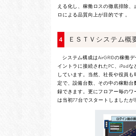
える化し、稼働ロスの徹底排除、
ロによる品質向上が目的です 。
4
ＥＳＴＶシステム概
システム構成はAirGRIDの稼
イントラに接続されたPC、iPa
しています。当然、社長や役員も
定で、設備台数、その中の稼動台
録できます。更にフロアー毎のワ
は当初77台でスタートしましたが