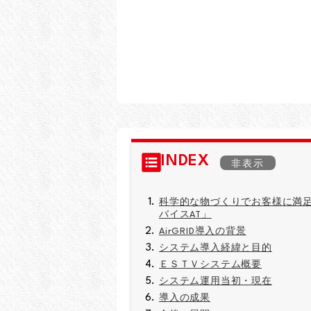
INDEX
科学的な物づくりでお客様に満
バイスAT」
AirGRID導入の背景
システム導入経緯と目的
ＥＳＴＶシステム概要
システム運用当初・現在
導入の成果