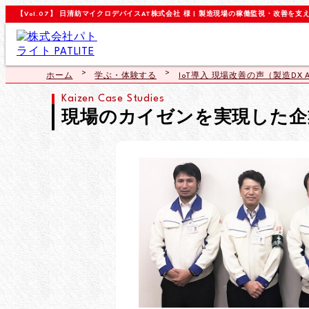
【Vol.07】 日清紡マイクロデバイスAT株式会社 様 | 製造現場の稼働監視・改善を支える
ホーム
学ぶ・体験する
IoT導入 現場改善の声（製造DX A
Kaizen Case Studies
現場のカイゼンを実現した企