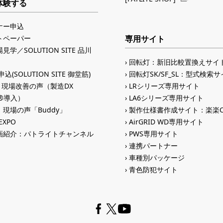
体験する
ナー申込
トペーパー
専用サイト
見学／SOLUTION SITE 品川
回転灯：新旧比較置換えサイ
込(SOLUTION SITE 御堂筋)
回転灯SK/SF_SL：型式検索
入 現場改善の声（製造DX
LRシリーズ専用サイト
ID®導入）
LA6シリーズ専用サイト
現場の声「Buddy」
製作仕様書作成サイト：楽楽C
 EXPO
AirGRID WD専用サイト
画紹介：パトライトチャンネル
PWS専用サイト
連携パートナー
車種別パッケージ
青色防犯サイト