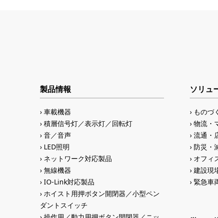
製品情報
ソリュ
車載機器
ものづ
積層信号灯／表示灯／回転灯
物流・
音／音声
流通・
LED照明
防災・
ネットワーク対応製品
オフィス
無線機器
建設現
IO-Link対応製品
緊急車
ホイスト用押ボタン開閉器／小型ペン
ダントスイッチ
操作用／動力用押ボタン開閉器／ニッ