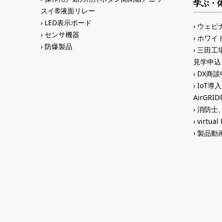
学ぶ・
スイ®液面リレー
LED表示ボード
ウェビ
センサ機器
ホワイ
防爆製品
三田工場
見学申込
DX商談申
IoT導
AirGR
消防士、
virtual
製品動