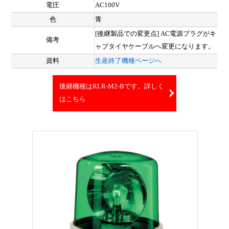
電圧
AC100V
色
青
[後継製品での変更点] AC電源プラグがキ
備考
ャブタイヤケーブルへ変更になります。
資料
生産終了機種ページへ
後継機種はRLR-M2-Bです。詳しく
はこちら