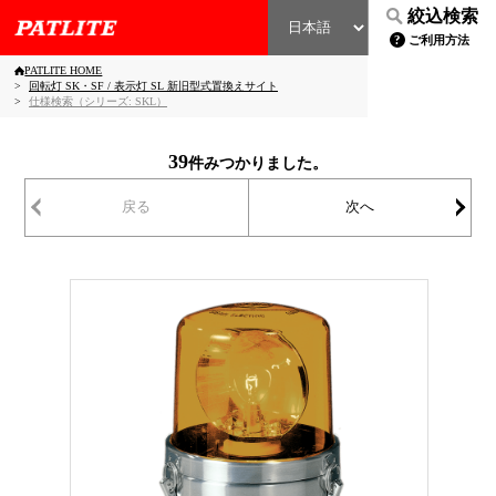
絞込検索
ご利用方法
PATLITE HOME
回転灯 SK・SF / 表示灯 SL 新旧型式置換えサイト
仕様検索（シリーズ: SKL）
39
件みつかりました。
戻る
次へ