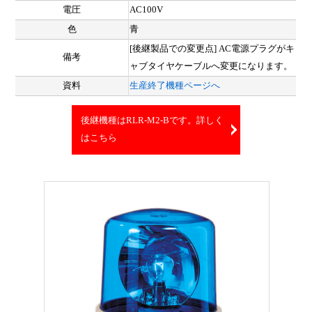
電圧
AC100V
色
青
[後継製品での変更点] AC電源プラグがキ
備考
ャブタイヤケーブルへ変更になります。
資料
生産終了機種ページへ
後継機種はRLR-M2-Bです。詳しく
はこちら