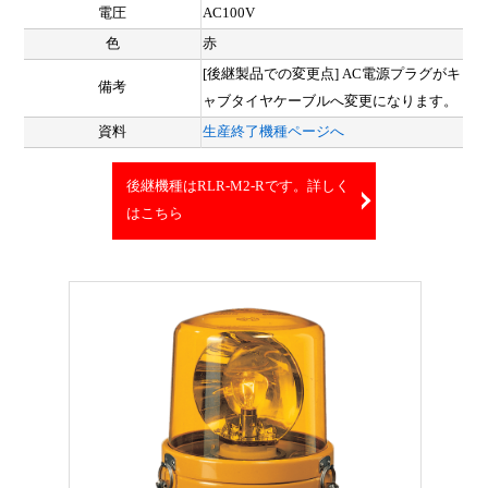
電圧
AC100V
色
赤
[後継製品での変更点] AC電源プラグがキ
備考
ャブタイヤケーブルへ変更になります。
資料
生産終了機種ページへ
後継機種はRLR-M2-Rです。詳しく
はこちら