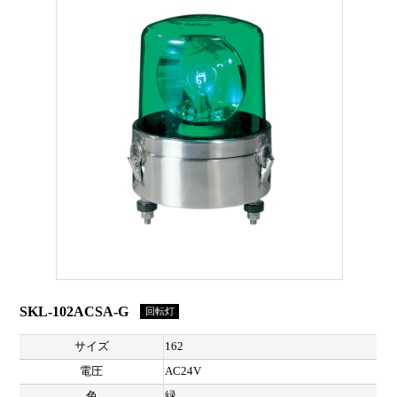
SKL-102ACSA-G
回転灯
サイズ
162
電圧
AC24V
色
緑