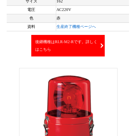
サイズ
162
電圧
AC220V
色
赤
資料
生産終了機種ページへ
後継機種はRLR-M2-Rです。詳しく
はこちら