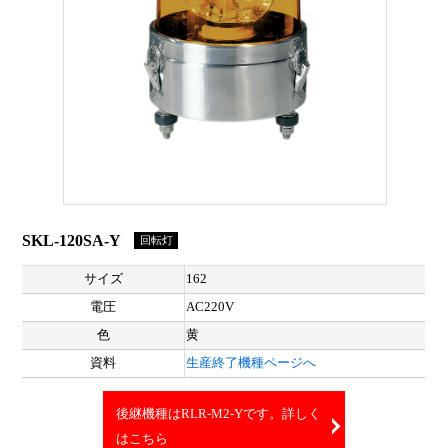
SKL-120SA-Y
回転灯
サイズ
162
電圧
AC220V
色
黄
資料
生産終了機種ページへ
後継機種はRLR-M2-Yです。詳しく
はこちら