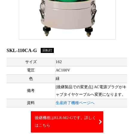
SKL-110CA-G
回転灯
サイズ
162
電圧
AC100V
色
緑
[後継製品での変更点] AC電源プラグがキ
備考
ャブタイヤケーブルへ変更になります。
資料
生産終了機種ページへ
後継機種はRLR-M2-Gです。詳しく
はこちら