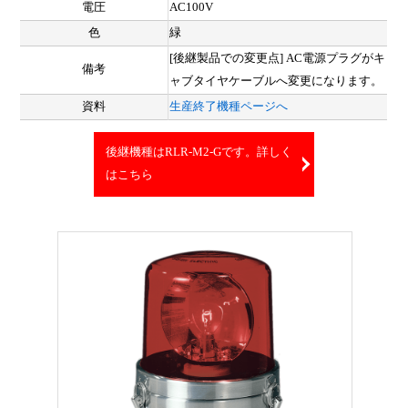
電圧
AC100V
色
緑
[後継製品での変更点] AC電源プラグがキ
備考
ャブタイヤケーブルへ変更になります。
資料
生産終了機種ページへ
後継機種はRLR-M2-Gです。詳しく
はこちら