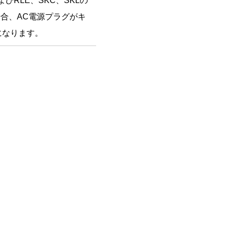
びRLE、SKC、SKLの
場合、AC電源プラグがキ
になります。