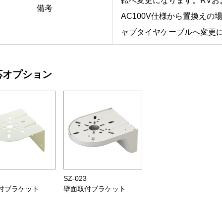
転へ変更になります。RVおよ
備考
AC100V仕様から置換えの
ャブタイヤケーブルへ変更
応オプション
8
SZ-023
付ブラケット
壁面取付ブラケット