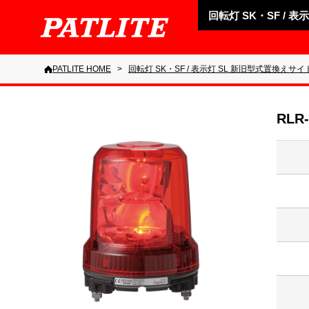
回転灯 SK・SF / 
PATLITE HOME
回転灯 SK・SF / 表示灯 SL 新旧型式置換えサイ
RLR