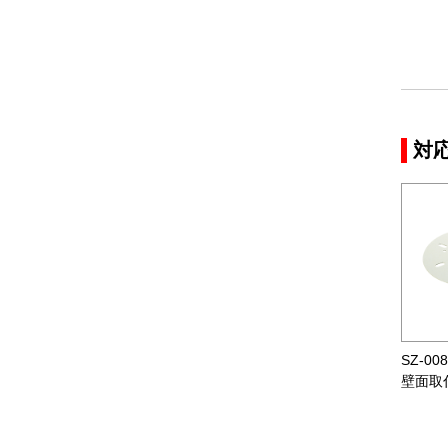
対
SZ-00
壁面取