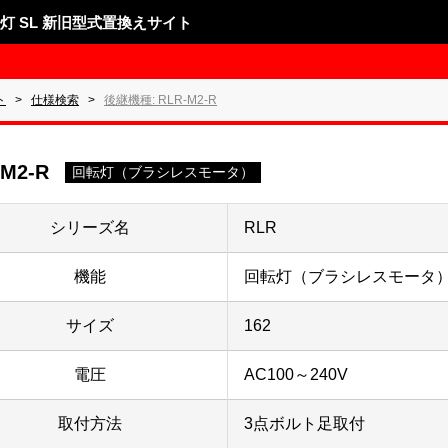
表示灯 SL 新旧型式置換えサイト
ト
仕様検索
後継機種: RLR-M2-R
-M2-R
回転灯（ブラシレスモータ）
シリーズ名
RLR
機能
回転灯（ブラシレスモータ
サイズ
162
電圧
AC100～240V
取付方法
3点ボルト足取付