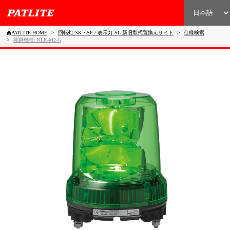
PATLITE HOME
回転灯 SK・SF / 表示灯 SL 新旧型式置換えサイト
仕様検索
後継機種: RLR-M2-G