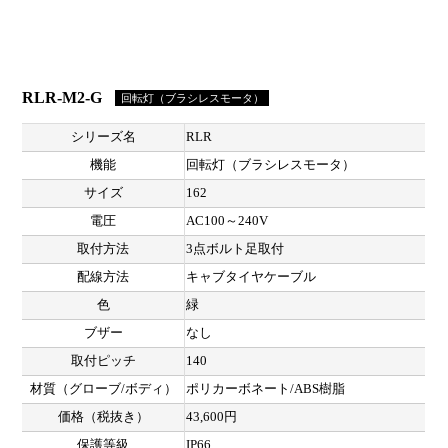
RLR-M2-G
回転灯（ブラシレスモータ）
シリーズ名
RLR
機能
回転灯（ブラシレスモータ）
サイズ
162
電圧
AC100～240V
取付方法
3点ボルト足取付
配線方法
キャブタイヤケーブル
色
緑
ブザー
なし
取付ピッチ
140
材質（グローブ/ボディ）
ポリカーボネート/ABS樹脂
価格（税抜き）
43,600円
保護等級
IP66