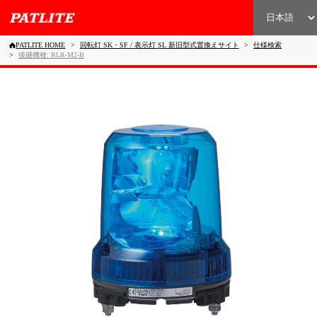
PATLITE HOME
回転灯 SK・SF / 表示灯 SL 新旧型式置換えサイト
仕様検索
後継機種: RLR-M2-B