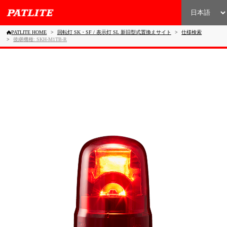
PATLITE HOME
回転灯 SK・SF / 表示灯 SL 新旧型式置換えサイト
仕様検索
後継機種: SKH-M1TB-R