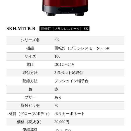
SKH-M1TB-R
回転灯（ブラシレスモータ） SK
シリーズ名
SK
機能
回転灯（ブラシレスモータ） SK
サイズ
100
電圧
DC12～24V
取付方法
3点ボルト足取付
配線方法
プッシュイン端子台
色
赤
ブザー
あり
取付ピッチ
70
材質（グローブ/ボディ）
ポリカーボネート
価格（税抜き）
20,000円
保護等級
IP23, IP65