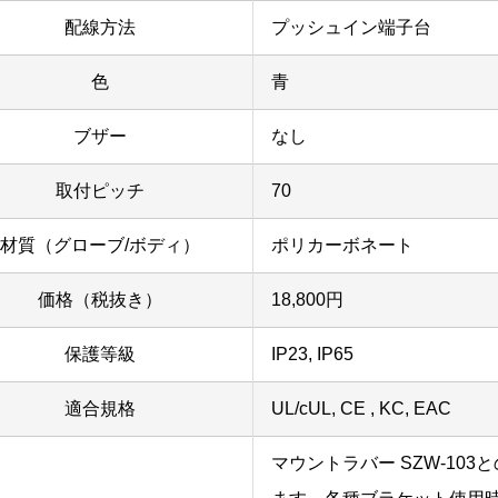
配線方法
プッシュイン端子台
色
青
ブザー
なし
取付ピッチ
70
材質（グローブ/ボディ）
ポリカーボネート
価格（税抜き）
18,800円
保護等級
IP23, IP65
適合規格
UL/cUL, CE , KC, EAC
マウントラバー SZW-103