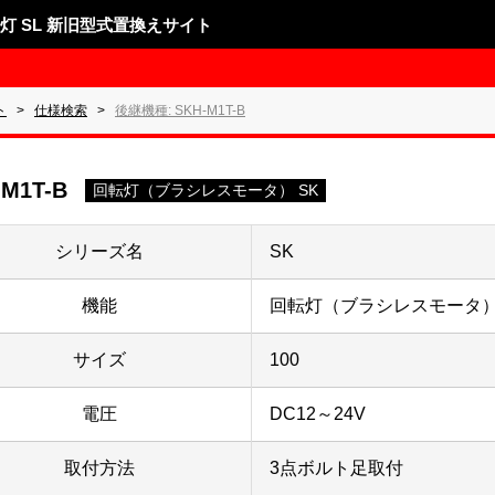
表示灯 SL 新旧型式置換えサイト
ト
仕様検索
後継機種: SKH-M1T-B
-M1T-B
回転灯（ブラシレスモータ） SK
シリーズ名
SK
機能
回転灯（ブラシレスモータ）
サイズ
100
電圧
DC12～24V
取付方法
3点ボルト足取付