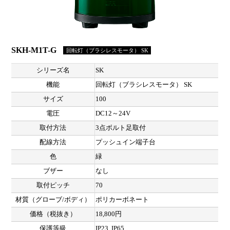
SKH-M1T-G
回転灯（ブラシレスモータ） SK
シリーズ名
SK
機能
回転灯（ブラシレスモータ） SK
サイズ
100
電圧
DC12～24V
取付方法
3点ボルト足取付
配線方法
プッシュイン端子台
色
緑
ブザー
なし
取付ピッチ
70
材質（グローブ/ボディ）
ポリカーボネート
価格（税抜き）
18,800円
保護等級
IP23, IP65