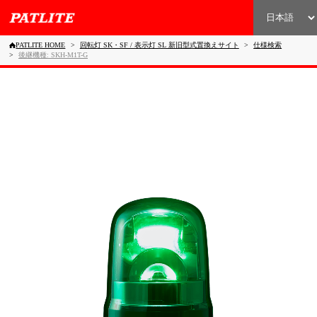
PATLITE HOME
回転灯 SK・SF / 表示灯 SL 新旧型式置換えサイト
仕様検索
後継機種: SKH-M1T-G