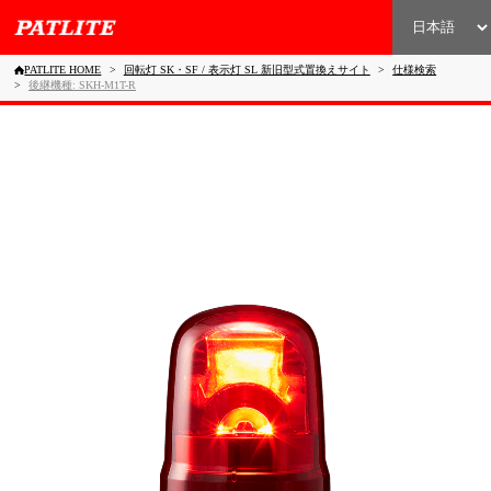
PATLITE HOME
回転灯 SK・SF / 表示灯 SL 新旧型式置換えサイト
仕様検索
後継機種: SKH-M1T-R