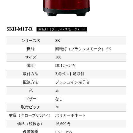
SKH-M1T-R
回転灯（ブラシレスモータ） SK
シリーズ名
SK
機能
回転灯（ブラシレスモータ） SK
サイズ
100
電圧
DC12～24V
取付方法
3点ボルト足取付
配線方法
プッシュイン端子台
色
赤
ブザー
なし
取付ピッチ
70
材質（グローブ/ボディ）
ポリカーボネート
価格（税抜き）
16,600円
保護等級
IP23, IP65