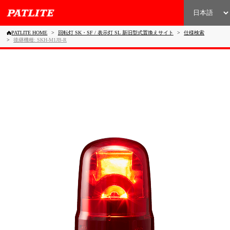
PATLITE HOME
回転灯 SK・SF / 表示灯 SL 新旧型式置換えサイト
仕様検索
後継機種: SKH-M1JB-R