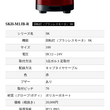
SKH-M1JB-R
回転灯（ブラシレスモータ） SK
シリーズ名
SK
機能
回転灯（ブラシレスモータ） SK
サイズ
100
電圧
DC12～24V
取付方法
3点ボルト足取付
配線方法
キャブタイヤケーブル
色
赤
ブザー
あり
取付ピッチ
70
材質（グローブ/ボディ）
ポリカーボネート
価格（税抜き）
20,000円
保護等級
IP23, IP65