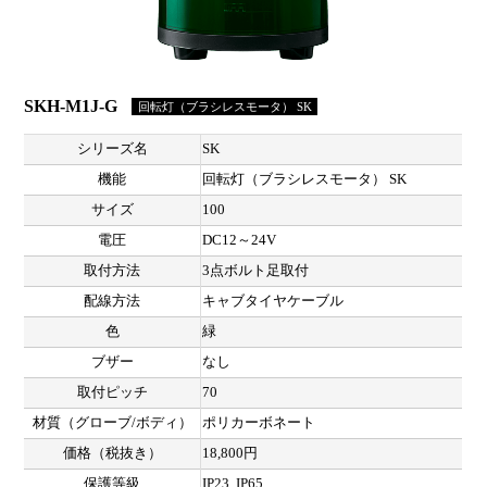
SKH-M1J-G
回転灯（ブラシレスモータ） SK
シリーズ名
SK
機能
回転灯（ブラシレスモータ） SK
サイズ
100
電圧
DC12～24V
取付方法
3点ボルト足取付
配線方法
キャブタイヤケーブル
色
緑
ブザー
なし
取付ピッチ
70
材質（グローブ/ボディ）
ポリカーボネート
価格（税抜き）
18,800円
保護等級
IP23, IP65