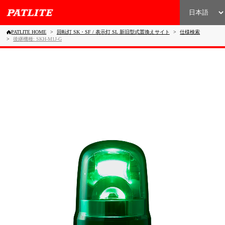
PATLITE HOME
回転灯 SK・SF / 表示灯 SL 新旧型式置換えサイト
仕様検索
後継機種: SKH-M1J-G