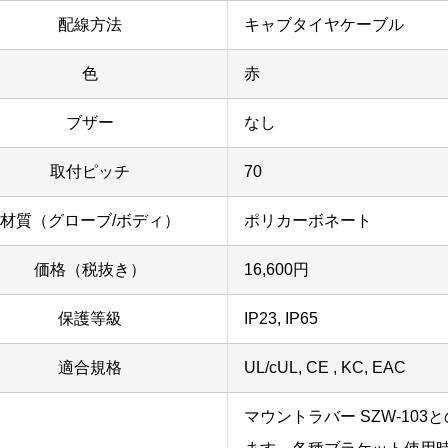
配線方法
キャブタイヤケーブル
色
赤
ブザー
なし
取付ピッチ
70
材質（グローブ/ボディ）
ポリカーボネート
価格（税抜き）
16,600円
保護等級
IP23, IP65
適合規格
UL/cUL, CE , KC, EAC
マウントラバー SZW-103