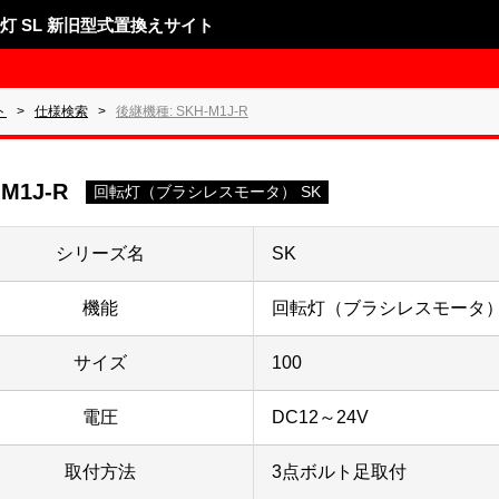
表示灯 SL 新旧型式置換えサイト
ト
仕様検索
後継機種: SKH-M1J-R
-M1J-R
回転灯（ブラシレスモータ） SK
シリーズ名
SK
機能
回転灯（ブラシレスモータ）
サイズ
100
電圧
DC12～24V
取付方法
3点ボルト足取付