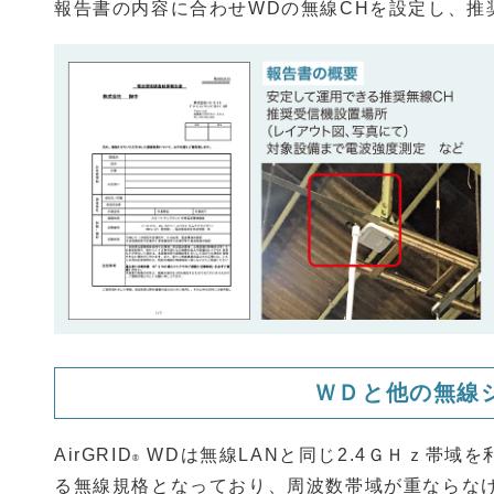
報告書の内容に合わせWDの無線CHを設定し、推
ＷＤと他の無線
AirGRID
WDは無線LANと同じ2.4ＧＨｚ帯域
®
る無線規格となっており、周波数帯域が重ならなけ