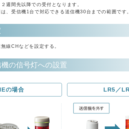
り２週間先以降での受付となります。
は、受信機1台で対応できる送信機30台までの範囲です
定
無線CHなどを設定する。
信機の信号灯への設置
MEの場合
LR5／L