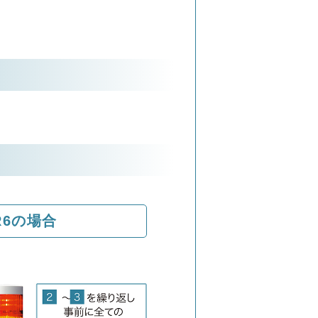
。
R6の場合