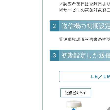
※調査希望日は登録日よ
※サービスの実施対象範囲
2
送信機の初期設
電波環境調査報告書の推奨
3
初期設定した送
LE／L