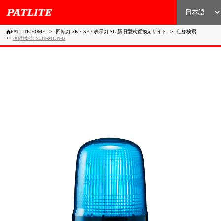
PATLITE HOME
回転灯 SK・SF / 表示灯 SL 新旧型式置換えサイト
仕様検索
後継機種: SL10-M1JN-B