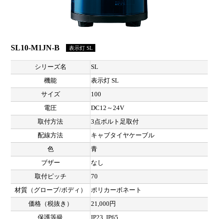
SL10-M1JN-B
表示灯 SL
シリーズ名
SL
機能
表示灯 SL
サイズ
100
電圧
DC12～24V
取付方法
3点ボルト足取付
配線方法
キャブタイヤケーブル
色
青
ブザー
なし
取付ピッチ
70
材質（グローブ/ボディ）
ポリカーボネート
価格（税抜き）
21,000円
保護等級
IP23, IP65