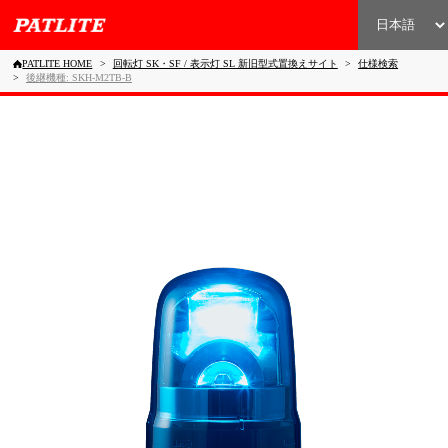
PATLITE HOME
回転灯 SK・SF / 表示灯 SL 新旧型式置換えサイト
仕様検索
後継機種: SKH-M2TB-B