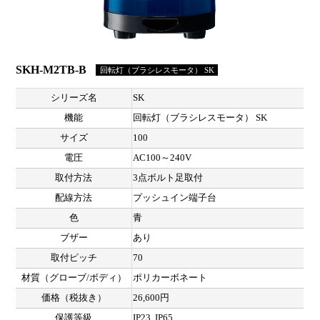
SKH-M2TB-B
回転灯（ブラシレスモータ） SK
シリーズ名
SK
機能
回転灯（ブラシレスモータ） SK
サイズ
100
電圧
AC100～240V
取付方法
3点ボルト足取付
配線方法
プッシュイン端子台
色
青
ブザー
あり
取付ピッチ
70
材質（グローブ/ボディ）
ポリカーボネート
価格（税抜き）
26,600円
保護等級
IP23, IP65