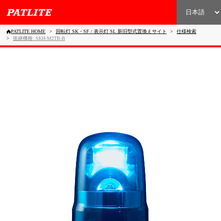
PATLITE HOME
回転灯 SK・SF / 表示灯 SL 新旧型式置換えサイト
仕様検索
後継機種: SKH-M2TB-B