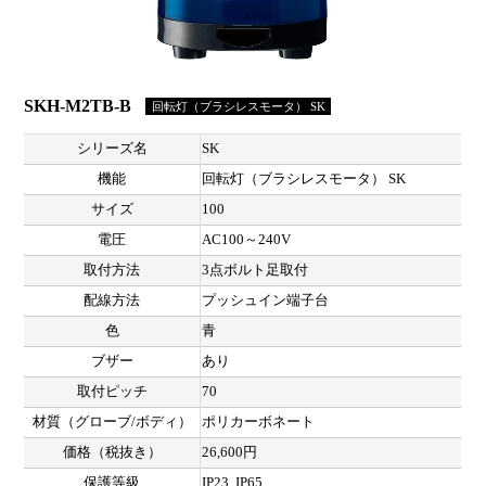
SKH-M2TB-B
回転灯（ブラシレスモータ） SK
シリーズ名
SK
機能
回転灯（ブラシレスモータ） SK
サイズ
100
電圧
AC100～240V
取付方法
3点ボルト足取付
配線方法
プッシュイン端子台
色
青
ブザー
あり
取付ピッチ
70
材質（グローブ/ボディ）
ポリカーボネート
価格（税抜き）
26,600円
保護等級
IP23, IP65