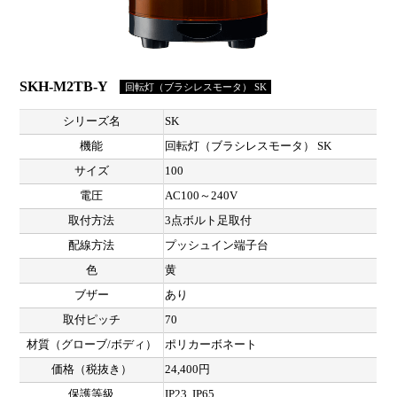
SKH-M2TB-Y
回転灯（ブラシレスモータ） SK
シリーズ名
SK
機能
回転灯（ブラシレスモータ） SK
サイズ
100
電圧
AC100～240V
取付方法
3点ボルト足取付
配線方法
プッシュイン端子台
色
黄
ブザー
あり
取付ピッチ
70
材質（グローブ/ボディ）
ポリカーボネート
価格（税抜き）
24,400円
保護等級
IP23, IP65