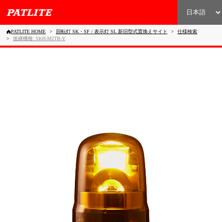
PATLITE HOME
回転灯 SK・SF / 表示灯 SL 新旧型式置換えサイト
仕様検索
後継機種: SKH-M2TB-Y