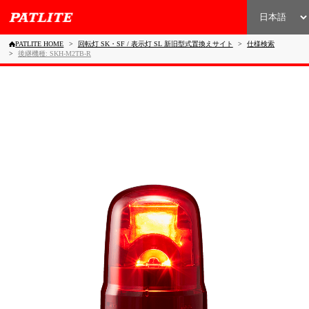
PATLITE HOME
回転灯 SK・SF / 表示灯 SL 新旧型式置換えサイト
仕様検索
後継機種: SKH-M2TB-R