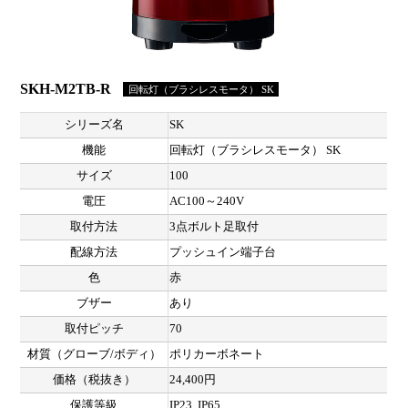
SKH-M2TB-R
回転灯（ブラシレスモータ） SK
シリーズ名
SK
機能
回転灯（ブラシレスモータ） SK
サイズ
100
電圧
AC100～240V
取付方法
3点ボルト足取付
配線方法
プッシュイン端子台
色
赤
ブザー
あり
取付ピッチ
70
材質（グローブ/ボディ）
ポリカーボネート
価格（税抜き）
24,400円
保護等級
IP23, IP65