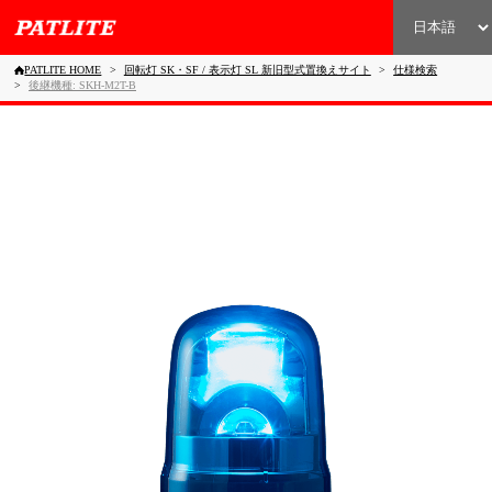
PATLITE HOME
回転灯 SK・SF / 表示灯 SL 新旧型式置換えサイト
仕様検索
後継機種: SKH-M2T-B