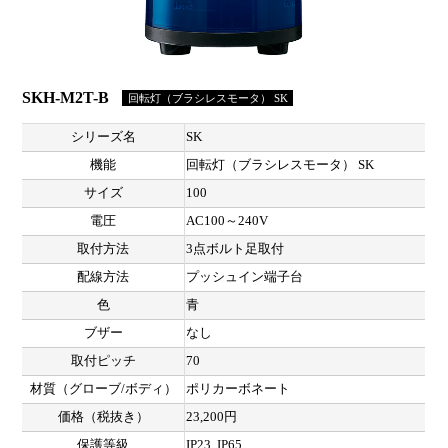
SKH-M2T-B
回転灯（ブラシレスモータ） SK
シリーズ名
SK
機能
回転灯（ブラシレスモータ） SK
サイズ
100
電圧
AC100～240V
取付方法
3点ボルト足取付
配線方法
プッシュイン端子台
色
青
ブザー
なし
取付ピッチ
70
材質（グローブ/ボディ）
ポリカーボネート
価格（税抜き）
23,200円
保護等級
IP23, IP65