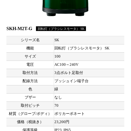
SKH-M2T-G
回転灯（ブラシレスモータ） SK
シリーズ名
SK
機能
回転灯（ブラシレスモータ） SK
サイズ
100
電圧
AC100～240V
取付方法
3点ボルト足取付
配線方法
プッシュイン端子台
色
緑
ブザー
なし
取付ピッチ
70
材質（グローブ/ボディ）
ポリカーボネート
価格（税抜き）
23,200円
保護等級
IP23, IP65