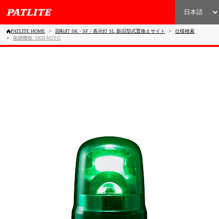
PATLITE HOME
回転灯 SK・SF / 表示灯 SL 新旧型式置換えサイト
仕様検索
後継機種: SKH-M2T-G