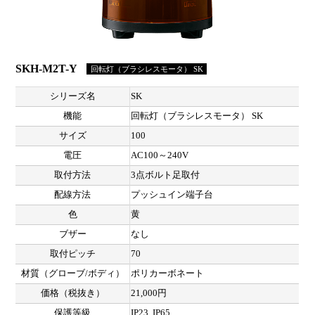
SKH-M2T-Y
回転灯（ブラシレスモータ） SK
シリーズ名
SK
機能
回転灯（ブラシレスモータ） SK
サイズ
100
電圧
AC100～240V
取付方法
3点ボルト足取付
配線方法
プッシュイン端子台
色
黄
ブザー
なし
取付ピッチ
70
材質（グローブ/ボディ）
ポリカーボネート
価格（税抜き）
21,000円
保護等級
IP23, IP65