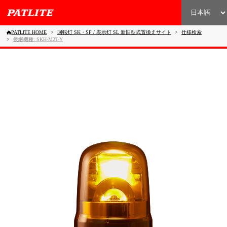
PATLITE HOME
回転灯 SK・SF / 表示灯 SL 新旧型式置換えサイト
仕様検索
後継機種: SKH-M2T-Y