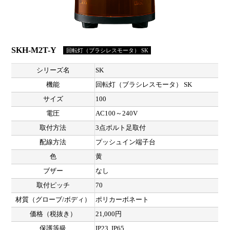
SKH-M2T-Y
回転灯（ブラシレスモータ） SK
シリーズ名
SK
機能
回転灯（ブラシレスモータ） SK
サイズ
100
電圧
AC100～240V
取付方法
3点ボルト足取付
配線方法
プッシュイン端子台
色
黄
ブザー
なし
取付ピッチ
70
材質（グローブ/ボディ）
ポリカーボネート
価格（税抜き）
21,000円
保護等級
IP23, IP65