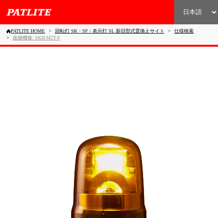
PATLITE HOME
回転灯 SK・SF / 表示灯 SL 新旧型式置換えサイト
仕様検索
後継機種: SKH-M2T-Y