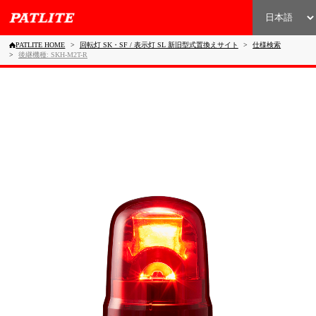
PATLITE HOME
回転灯 SK・SF / 表示灯 SL 新旧型式置換えサイト
仕様検索
後継機種: SKH-M2T-R