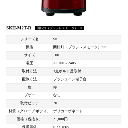
SKH-M2T-R
回転灯（ブラシレスモータ） SK
シリーズ名
SK
機能
回転灯（ブラシレスモータ） SK
サイズ
100
電圧
AC100～240V
取付方法
3点ボルト足取付
配線方法
プッシュイン端子台
色
赤
ブザー
なし
取付ピッチ
70
材質（グローブ/ボディ）
ポリカーボネート
価格（税抜き）
21,000円
保護等級
IP23, IP65