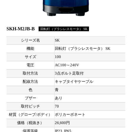
SKH-M2JB-B
回転灯（ブラシレスモータ） SK
シリーズ名
SK
機能
回転灯（ブラシレスモータ） SK
サイズ
100
電圧
AC100～240V
取付方法
3点ボルト足取付
配線方法
キャブタイヤケーブル
色
青
ブザー
あり
取付ピッチ
70
材質（グローブ/ボディ）
ポリカーボネート
価格（税抜き）
26,600円
保護等級
IP23, IP65