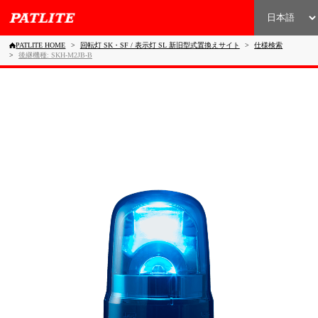
PATLITE HOME
回転灯 SK・SF / 表示灯 SL 新旧型式置換えサイト
仕様検索
後継機種: SKH-M2JB-B