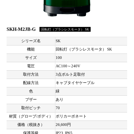
SKH-M2JB-G
回転灯（ブラシレスモータ） SK
シリーズ名
SK
機能
回転灯（ブラシレスモータ） SK
サイズ
100
電圧
AC100～240V
取付方法
3点ボルト足取付
配線方法
キャブタイヤケーブル
色
緑
ブザー
あり
取付ピッチ
70
材質（グローブ/ボディ）
ポリカーボネート
価格（税抜き）
26,600円
保護等級
IP23, IP65