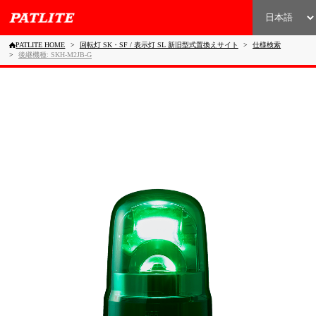
PATLITE HOME
回転灯 SK・SF / 表示灯 SL 新旧型式置換えサイト
仕様検索
後継機種: SKH-M2JB-G