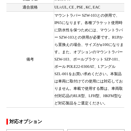
適合規格
UL/cUL, CE , PSE , KC, EAC
マウントラバー SZW-103との併用で、
IP65になります。各種ブラケット使用時
に防水性を保つためには、マウントラバ
ー SZW-103との併用が必要です。RUPか
ら置換えの場合、サイズがφ100になりま
す。また、オプションのマウントラバー
備考
SZW-103、ポールブラケット SZP-101、
ポール POLE22-0300AT、Lアングル
SZL-001をお買い求めください。本製品
は車両に取付けての使用には対応してお
りません。車載で使用する際は、車両取
付対応品のRLR型、LFH型、HKFM型な
ど対応製品をご選定ください。
対応オプション