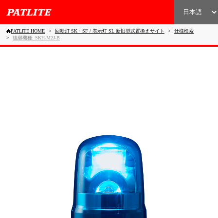
PATLITE HOME
回転灯 SK・SF / 表示灯 SL 新旧型式置換えサイト
仕様検索
後継機種: SKH-M2J-B