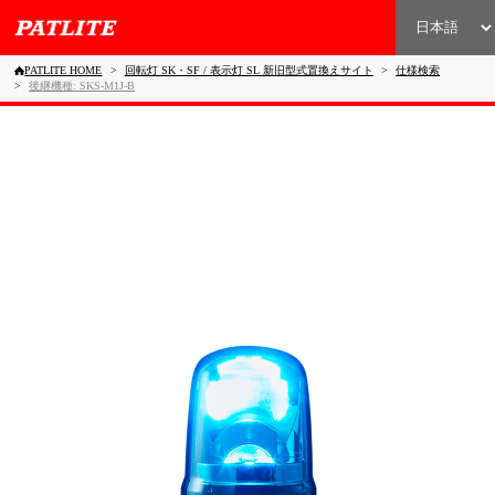
PATLITE HOME
回転灯 SK・SF / 表示灯 SL 新旧型式置換えサイト
仕様検索
後継機種: SKS-M1J-B