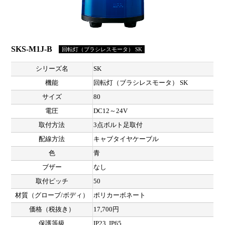
SKS-M1J-B
回転灯（ブラシレスモータ） SK
シリーズ名
SK
機能
回転灯（ブラシレスモータ） SK
サイズ
80
電圧
DC12～24V
取付方法
3点ボルト足取付
配線方法
キャブタイヤケーブル
色
青
ブザー
なし
取付ピッチ
50
材質（グローブ/ボディ）
ポリカーボネート
価格（税抜き）
17,700円
保護等級
IP23, IP65