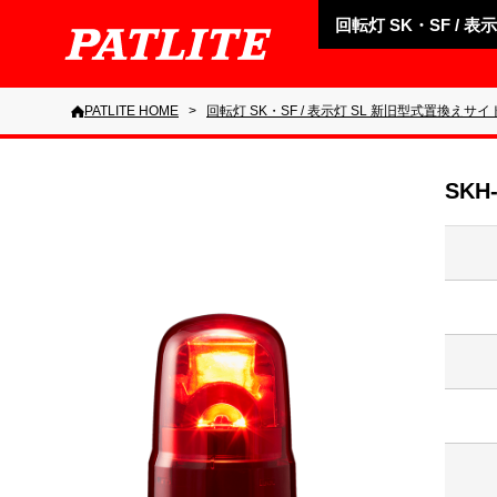
回転灯 SK・SF / 
PATLITE HOME
回転灯 SK・SF / 表示灯 SL 新旧型式置換えサイ
SKH