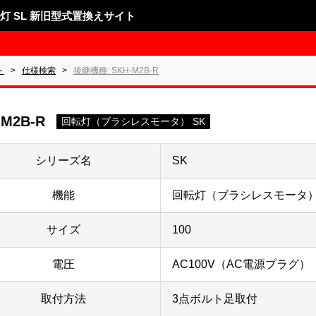
表示灯 SL 新旧型式置換えサイト
ト
仕様検索
後継機種: SKH-M2B-R
-M2B-R
回転灯（ブラシレスモータ） SK
シリーズ名
SK
機能
回転灯（ブラシレスモータ）
サイズ
100
電圧
AC100V（AC電源プラグ）
取付方法
3点ボルト足取付