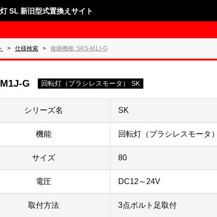
表示灯 SL 新旧型式置換えサイト
ト
仕様検索
後継機種: SKS-M1J-G
-M1J-G
回転灯（ブラシレスモータ） SK
シリーズ名
SK
機能
回転灯（ブラシレスモータ）
サイズ
80
電圧
DC12～24V
取付方法
3点ボルト足取付