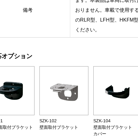
ます。本製品は車両に取付
備考
おりません。車載で使用す
のRLR型、LFH型、HKF
ください。
応オプション
01
SZK-102
SZK-104
面取付ブラケット
壁面取付ブラケット
壁面取付ブラケット
カバー