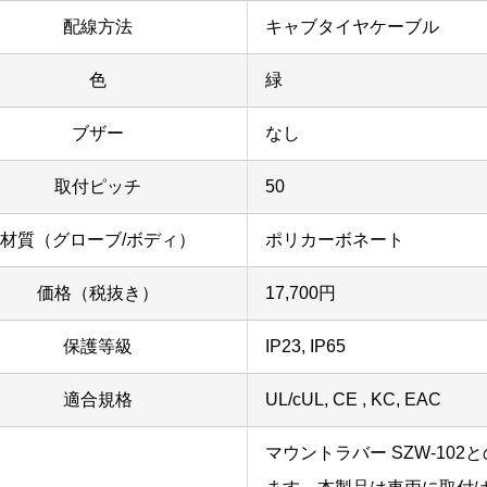
配線方法
キャブタイヤケーブル
色
緑
ブザー
なし
取付ピッチ
50
材質（グローブ/ボディ）
ポリカーボネート
価格（税抜き）
17,700円
保護等級
IP23, IP65
適合規格
UL/cUL, CE , KC, EAC
マウントラバー SZW-102