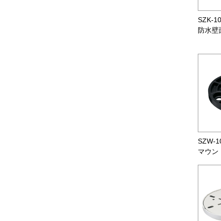
SZK-1
防水壁
SZW-1
マウン