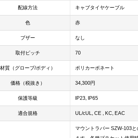
配線方法
キャブタイヤケーブル
色
赤
ブザー
なし
取付ピッチ
70
材質（グローブ/ボディ）
ポリカーボネート
価格（税抜き）
34,300円
保護等級
IP23, IP65
適合規格
UL/cUL, CE , KC, EAC
マウントラバー SZW-103