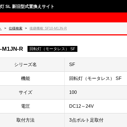
表示灯 SL 新旧型式置換えサイト
ト
仕様検索
後継機種: SF10-M1JN-R
-M1JN-R
回転灯（モータレス） SF
シリーズ名
SF
機能
回転灯（モータレス） SF
サイズ
100
電圧
DC12～24V
取付方法
3点ボルト足取付