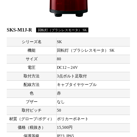
SKS-M1J-R
回転灯（ブラシレスモータ） SK
シリーズ名
SK
機能
回転灯（ブラシレスモータ） SK
サイズ
80
電圧
DC12～24V
取付方法
3点ボルト足取付
配線方法
キャブタイヤケーブル
色
赤
ブザー
なし
取付ピッチ
50
材質（グローブ/ボディ）
ポリカーボネート
価格（税抜き）
15,500円
保護等級
IP23, IP65