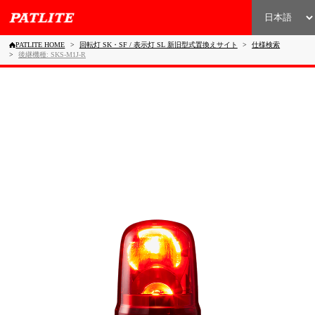
PATLITE HOME
回転灯 SK・SF / 表示灯 SL 新旧型式置換えサイト
仕様検索
後継機種: SKS-M1J-R