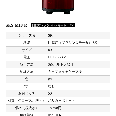
SKS-M1J-R
回転灯（ブラシレスモータ） SK
シリーズ名
SK
機能
回転灯（ブラシレスモータ） SK
サイズ
80
電圧
DC12～24V
取付方法
3点ボルト足取付
配線方法
キャブタイヤケーブル
色
赤
ブザー
なし
取付ピッチ
50
材質（グローブ/ボディ）
ポリカーボネート
価格（税抜き）
15,500円
保護等級
IP23, IP65