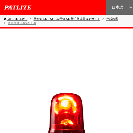
PATLITE HOME
回転灯 SK・SF / 表示灯 SL 新旧型式置換えサイト
仕様検索
後継機種: SKS-M1J-R