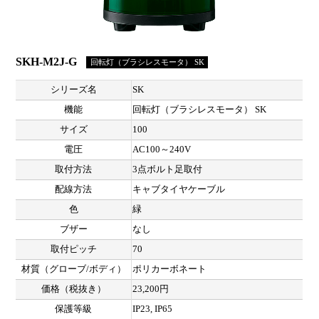
SKH-M2J-G
回転灯（ブラシレスモータ） SK
シリーズ名
SK
機能
回転灯（ブラシレスモータ） SK
サイズ
100
電圧
AC100～240V
取付方法
3点ボルト足取付
配線方法
キャブタイヤケーブル
色
緑
ブザー
なし
取付ピッチ
70
材質（グローブ/ボディ）
ポリカーボネート
価格（税抜き）
23,200円
保護等級
IP23, IP65