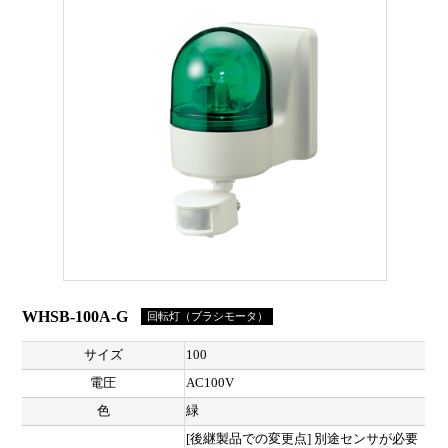
WHSB-100A-G
回転灯（ブラシモータ）
サイズ
100
電圧
AC100V
色
緑
[後継製品での変更点] 別途センサが必要