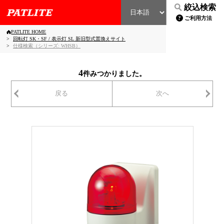
絞込検索
ご利用方法
PATLITE HOME
回転灯 SK・SF / 表示灯 SL 新旧型式置換えサイト
仕様検索（シリーズ: WHSB）
4
件みつかりました。
戻る
次へ