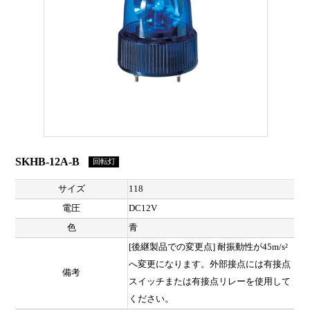
SKHB-12A-B
回転灯
サイズ
118
電圧
DC12V
色
青
[後継製品での変更点] 耐振動性が45m/s²
へ変更になります。外部接点には有接点
備考
スイッチまたは有接点リレーを使用して
ください。