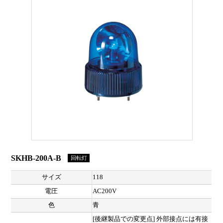
SKHB-200A-B
回転灯
サイズ
118
電圧
AC200V
色
青
[後継製品での変更点] 外部接点には有接