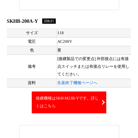
SKHB-200A-Y
回転灯
サイズ
118
電圧
AC200V
色
黄
[後継製品での変更点] 外部接点には有接
備考
点スイッチまたは有接点リレーを使用し
てください。
資料
生産終了機種ページへ
後継機種はSKH-M2JB-Yです。詳し
くはこちら