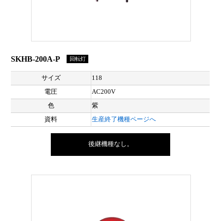
SKHB-200A-P
回転灯
サイズ
118
電圧
AC200V
色
紫
資料
生産終了機種ページへ
後継機種なし。