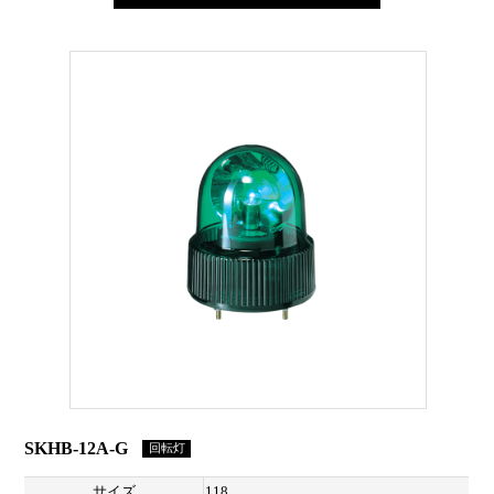
SKHB-12A-G
回転灯
サイズ
118