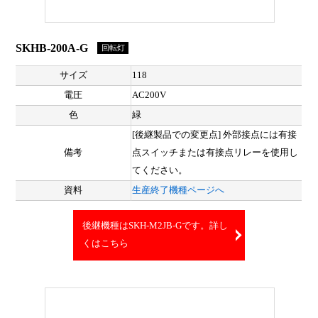
SKHB-200A-G
回転灯
サイズ
118
電圧
AC200V
色
緑
[後継製品での変更点] 外部接点には有接
備考
点スイッチまたは有接点リレーを使用し
てください。
資料
生産終了機種ページへ
後継機種はSKH-M2JB-Gです。詳し
くはこちら