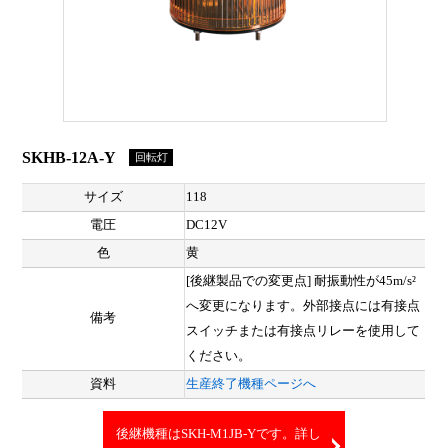
SKHB-12A-Y
回転灯
サイズ
118
電圧
DC12V
色
黄
[後継製品での変更点] 耐振動性が45m/s²
へ変更になります。外部接点には有接点
備考
スイッチまたは有接点リレーを使用して
ください。
資料
生産終了機種ページへ
後継機種はSKH-M1JB-Yです。詳し