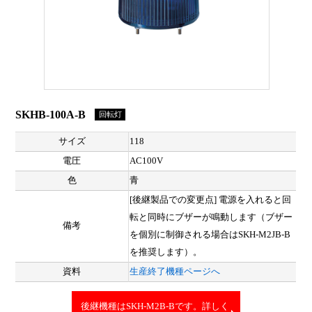
SKHB-100A-B
回転灯
サイズ
118
電圧
AC100V
色
青
[後継製品での変更点] 電源を入れると回
転と同時にブザーが鳴動します（ブザー
備考
を個別に制御される場合はSKH-M2JB-B
を推奨します）。
資料
生産終了機種ページへ
後継機種はSKH-M2B-Bです。詳しく