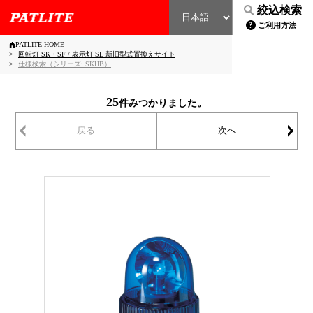
絞込検索
ご利用方法
PATLITE HOME
回転灯 SK・SF / 表示灯 SL 新旧型式置換えサイト
仕様検索（シリーズ: SKHB）
25
件みつかりました。
戻る
次へ