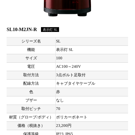
SL10-M2JN-R
表示灯 SL
シリーズ名
SL
機能
表示灯 SL
サイズ
100
電圧
AC100～240V
取付方法
3点ボルト足取付
配線方法
キャブタイヤケーブル
色
赤
ブザー
なし
取付ピッチ
70
材質（グローブ/ボディ）
ポリカーボネート
価格（税抜き）
23,200円
保護等級
IP23, IP65