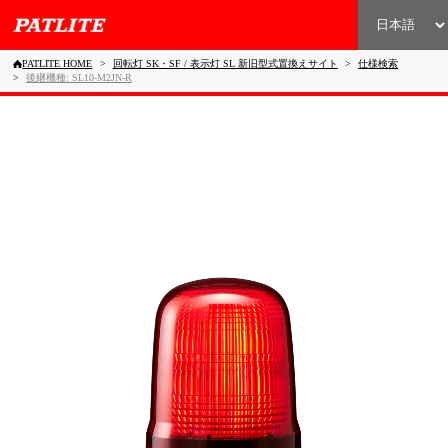
PATLITE HOME
回転灯 SK・SF / 表示灯 SL 新旧型式置換えサイト
仕様検索
後継機種: SL10-M2JN-R