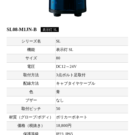
SL08-M1JN-B
表示灯 SL
シリーズ名
SL
機能
表示灯 SL
サイズ
80
電圧
DC12～24V
取付方法
3点ボルト足取付
配線方法
キャブタイヤケーブル
色
青
ブザー
なし
取付ピッチ
50
材質（グローブ/ボディ）
ポリカーボネート
価格（税抜き）
18,800円
保護等級
IP23, IP65