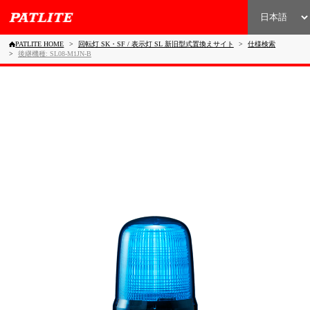
PATLITE HOME
回転灯 SK・SF / 表示灯 SL 新旧型式置換えサイト
仕様検索
後継機種: SL08-M1JN-B